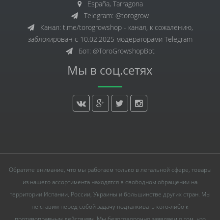
España, Tarragona
Telegram: @torogrow
Канал: t.me/torogrowshop - канал, к сожалению,
заблокирован с 10.02.2025 модераторами Telegram
Бот: @ToroGrowshopBot
Мы в соц.сетях
Обратите внимание, что мы работаем только в легальной сфере, товары
из нашего ассортимента находятся в свободном обращении на
территории Испании, России, Украины и большинстве других стран. Мы
не ставим перед собой задачу подталкивать кого-либо к
противоправным действиям. Мы безоговорочно заявляем о том, что