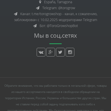
España, Tarragona
Telegram: @torogrow
Канал: t.me/torogrowshop - канал, к сожалению,
заблокирован с 10.02.2025 модераторами Telegram
Бот: @ToroGrowshopBot
Мы в соц.сетях
Обратите внимание, что мы работаем только в легальной сфере, товары
из нашего ассортимента находятся в свободном обращении на
территории Испании, России, Украины и большинстве других стран. Мы
не ставим перед собой задачу подталкивать кого-либо к
противоправным действиям. Мы безоговорочно заявляем о том, что