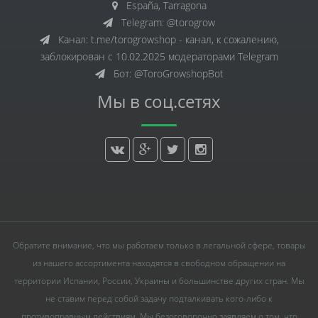
España, Tarragona
Telegram: @torogrow
Канал: t.me/torogrowshop - канал, к сожалению,
заблокирован с 10.02.2025 модераторами Telegram
Бот: @ToroGrowshopBot
Мы в соц.сетях
Обратите внимание, что мы работаем только в легальной сфере, товары
из нашего ассортимента находятся в свободном обращении на
территории Испании, России, Украины и большинстве других стран. Мы
не ставим перед собой задачу подталкивать кого-либо к
противоправным действиям. Мы безоговорочно заявляем о том, что