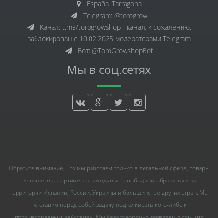
España, Tarragona
Telegram: @torogrow
Канал: t.me/torogrowshop - канал, к сожалению,
заблокирован с 10.02.2025 модераторами Telegram
Бот: @ToroGrowshopBot
Мы в соц.сетях
Обратите внимание, что мы работаем только в легальной сфере, товары
из нашего ассортимента находятся в свободном обращении на
территории Испании, России, Украины и большинстве других стран. Мы
не ставим перед собой задачу подталкивать кого-либо к
противоправным действиям. Мы безоговорочно заявляем о том, что