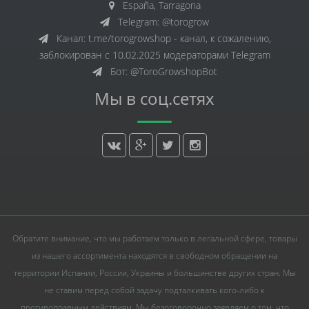
España, Tarragona
Telegram: @torogrow
Канал: t.me/torogrowshop - канал, к сожалению,
заблокирован с 10.02.2025 модераторами Telegram
Бот: @ToroGrowshopBot
Мы в соц.сетях
Обратите внимание, что мы работаем только в легальной сфере, товары
из нашего ассортимента находятся в свободном обращении на
территории Испании, России, Украины и большинстве других стран. Мы
не ставим перед собой задачу подталкивать кого-либо к
противоправным действиям. Мы безоговорочно заявляем о том, что