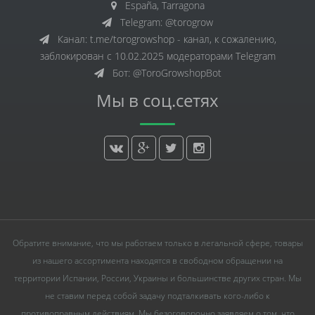
España, Tarragona
Telegram: @torogrow
Канал: t.me/torogrowshop - канал, к сожалению,
заблокирован с 10.02.2025 модераторами Telegram
Бот: @ToroGrowshopBot
Мы в соц.сетях
Обратите внимание, что мы работаем только в легальной сфере, товары
из нашего ассортимента находятся в свободном обращении на
территории Испании, России, Украины и большинстве других стран. Мы
не ставим перед собой задачу подталкивать кого-либо к
противоправным действиям. Мы безоговорочно заявляем о том, что