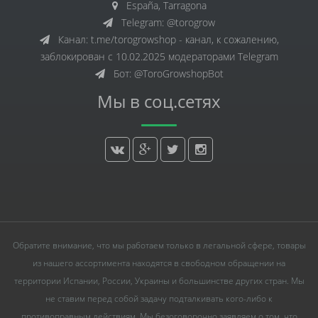
España, Tarragona
Telegram: @torogrow
Канал: t.me/torogrowshop - канал, к сожалению,
заблокирован с 10.02.2025 модераторами Telegram
Бот: @ToroGrowshopBot
Мы в соц.сетях
Обратите внимание, что мы работаем только в легальной сфере, товары
из нашего ассортимента находятся в свободном обращении на
территории Испании, России, Украины и большинстве других стран. Мы
не ставим перед собой задачу подталкивать кого-либо к
противоправным действиям. Мы безоговорочно заявляем о том, что