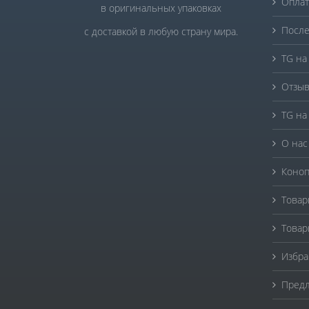
Оплат
в оригинальных упаковках
После
с доставкой в любую страну мира.
TG на
Отзыв
TG на
О нас
Коноп
Товар
Товар
Избра
Предл