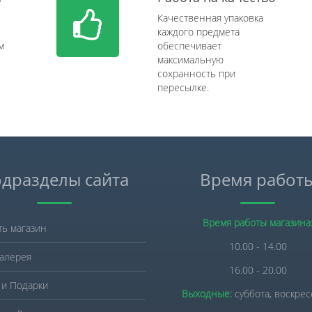
Качественная упаковка
каждого предмета
м
обеспечивает
максимальную
сохранность при
пересылке.
дразделы сайта
Время работ
Время работы магазина
ть магазин
10.00 - 14.00
алерея
16.00 - 20.00
 и Подарки
Выходные:
суббота, воскре