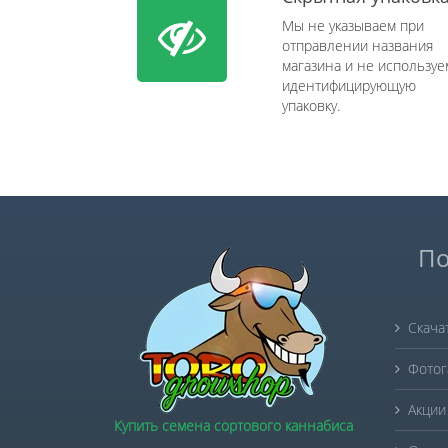
Мы не указываем при
отправлении названия
магазина и не используе
идентифицирующую
упаковку.
По
Скача
Фотог
Акции
Купить семена сортового каннабиса