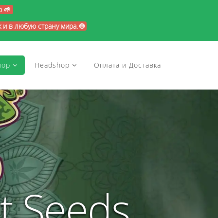
p 🌱
и в любую страну мира. 🌐
hop
Headshop
Оплата и Доставка
t Seeds