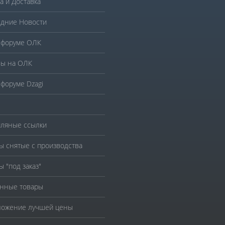
а и Доставка
дние Новости
 форуме ОЛК
ы на ОЛК
 форуме Dzagi
ляные ссылки
ы снятые с производства
ы "под заказ"
нные товары
ожение лучшей цены