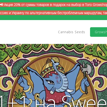
📢 Акция 20% от суммы товаров в подарок на выбор в Toro Growsho
оссию и Украину по альтернативным беспроблемным маршрутам, так 
Cannabis Seeds
Grows
1+1 на Swee