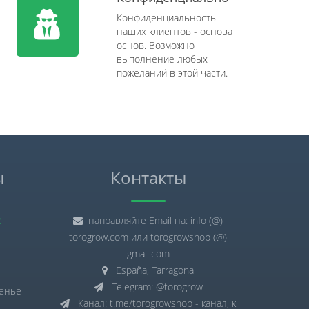
Конфиденциальность
наших клиентов - основа
основ. Возможно
выполнение любых
пожеланий в этой части.
ы
Контакты
:
направляйте Email на: info (@)
torogrow.com или torogrowshop (@)
gmail.com
España, Tarragona
Telegram: @torogrow
сенье
Канал: t.me/torogrowshop - канал, к