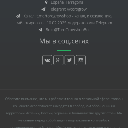
España, Tarragona
Telegram: @torogrow
Канал: t.me/torogrowshop - канал, к сожалению,
заблокирован с 10.02.2025 модераторами Telegram
Бот: @ToroGrowshopBot
Мы в соц.сетях
Обратите внимание, что мы работаем только в легальной сфере, товары
из нашего ассортимента находятся в свободном обращении на
территории Испании, России, Украины и большинстве других стран. Мы
не ставим перед собой задачу подталкивать кого-либо к
противоправным действиям. Мы безоговорочно заявляем о том, что