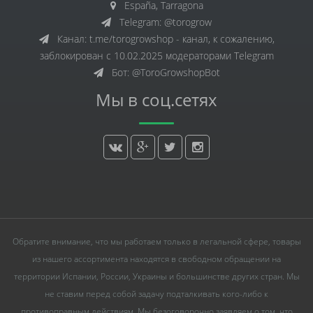
España, Tarragona
Telegram: @torogrow
Канал: t.me/torogrowshop - канал, к сожалению,
заблокирован с 10.02.2025 модераторами Telegram
Бот: @ToroGrowshopBot
Мы в соц.сетях
Обратите внимание, что мы работаем только в легальной сфере, товары
из нашего ассортимента находятся в свободном обращении на
территории Испании, России, Украины и большинстве других стран. Мы
не ставим перед собой задачу подталкивать кого-либо к
противоправным действиям. Мы безоговорочно заявляем о том, что