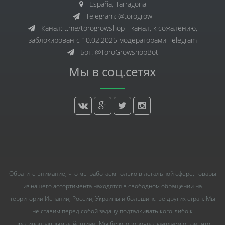
España, Tarragona
Telegram: @torogrow
Канал: t.me/torogrowshop - канал, к сожалению,
заблокирован с 10.02.2025 модераторами Telegram
Бот: @ToroGrowshopBot
Мы в соц.сетях
Обратите внимание, что мы работаем только в легальной сфере, товары
из нашего ассортимента находятся в свободном обращении на
территории Испании, России, Украины и большинстве других стран. Мы
не ставим перед собой задачу подталкивать кого-либо к
противоправным действиям. Мы безоговорочно заявляем о том, что