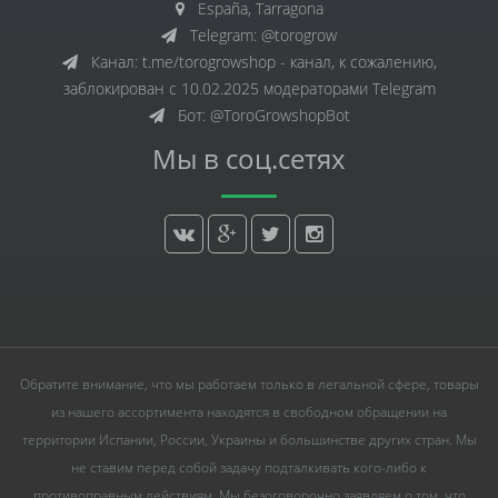
España, Tarragona
Telegram: @torogrow
Канал: t.me/torogrowshop - канал, к сожалению,
заблокирован с 10.02.2025 модераторами Telegram
Бот: @ToroGrowshopBot
Мы в соц.сетях
Обратите внимание, что мы работаем только в легальной сфере, товары
из нашего ассортимента находятся в свободном обращении на
территории Испании, России, Украины и большинстве других стран. Мы
не ставим перед собой задачу подталкивать кого-либо к
противоправным действиям. Мы безоговорочно заявляем о том, что