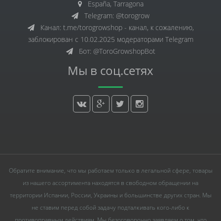
España, Tarragona
Telegram: @torogrow
Канал: t.me/torogrowshop - канал, к сожалению,
заблокирован с 10.02.2025 модераторами Telegram
Бот: @ToroGrowshopBot
Мы в соц.сетях
Обратите внимание, что мы работаем только в легальной сфере, товары
из нашего ассортимента находятся в свободном обращении на
территории Испании, России, Украины и большинстве других стран. Мы
не ставим перед собой задачу подталкивать кого-либо к
противоправным действиям. Мы безоговорочно заявляем о том, что