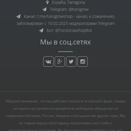
España, Tarragona
Telegram: @torogrow
Канал: t.me/torogrowshop - канал, к сожалению,
заблокирован с 10.02.2025 модераторами Telegram
Бот: @ToroGrowshopBot
Мы в соц.сетях
Обратите внимание, что мы работаем только в легальной сфере, товары
из нашего ассортимента находятся в свободном обращении на
территории Испании, России, Украины и большинстве других стран. Мы
не ставим перед собой задачу подталкивать кого-либо к
противоправным действиям. Мы безоговорочно заявляем о том, что