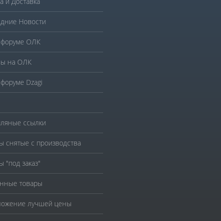
а и Доставка
дние Новости
 форуме ОЛК
ы на ОЛК
 форуме Dzagi
ляные ссылки
ы снятые с производства
ы "под заказ"
нные товары
ожение лучшей цены