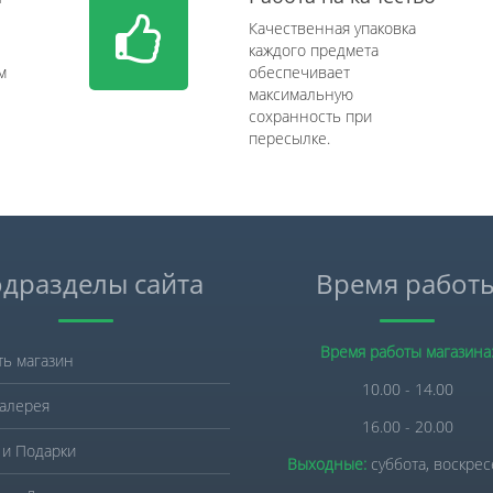
Качественная упаковка
каждого предмета
м
обеспечивает
максимальную
сохранность при
пересылке.
дразделы сайта
Время работ
Время работы магазина
ть магазин
10.00 - 14.00
алерея
16.00 - 20.00
 и Подарки
Выходные:
суббота, воскре