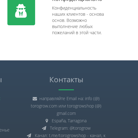
Конфиденциальность
наших клиентов - основа
основ. Возможно
выполнение любых
пожеланий в этой части.
ы
Контакты
:
направляйте Email на: info (@)
torogrow.com или torogrowshop (@)
gmail.com
España, Tarragona
Telegram: @torogrow
сенье
Канал: t.me/torogrowshop - канал, к