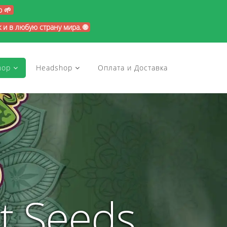
p 🌱
и в любую страну мира. 🌐
hop
Headshop
Оплата и Доставка
t Seeds