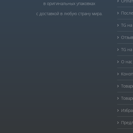
Оплат
в оригинальных упаковках
После
с доставкой в любую страну мира.
TG на
Отзыв
TG на
О нас
Коноп
Товар
Товар
Избра
Предл