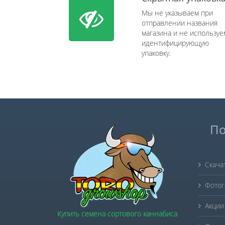
Мы не указываем при
отправлении названия
магазина и не используе
идентифицирующую
упаковку.
По
Скача
Фотог
Акции
Купить семена сортового каннабиса