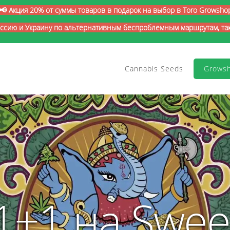
📢 Акция 20% от суммы товаров в подарок на выбор в Toro Growsho
оссию и Украину по альтернативным беспроблемным маршрутам, так 
Cannabis Seeds
Grows
1+1 на Swee