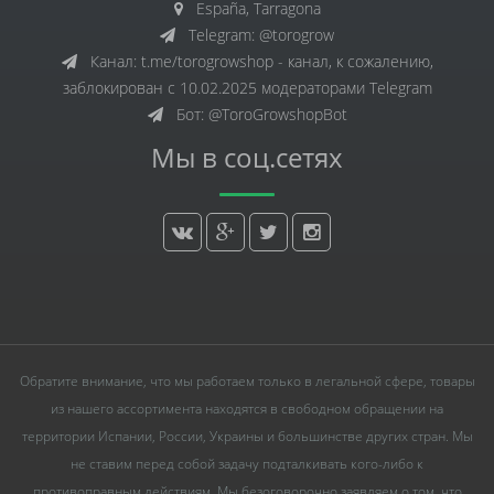
España, Tarragona
Telegram: @torogrow
Канал: t.me/torogrowshop - канал, к сожалению,
заблокирован с 10.02.2025 модераторами Telegram
Бот: @ToroGrowshopBot
Мы в соц.сетях
Обратите внимание, что мы работаем только в легальной сфере, товары
из нашего ассортимента находятся в свободном обращении на
территории Испании, России, Украины и большинстве других стран. Мы
не ставим перед собой задачу подталкивать кого-либо к
противоправным действиям. Мы безоговорочно заявляем о том, что