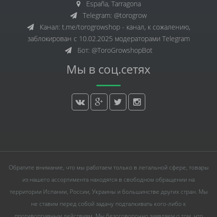
España, Tarragona
Telegram: @torogrow
Канал: t.me/torogrowshop - канал, к сожалению,
заблокирован с 10.02.2025 модераторами Telegram
Бот: @ToroGrowshopBot
Мы в соц.сетях
Обратите внимание, что мы работаем только в легальной сфере, товары
из нашего ассортимента находятся в свободном обращении на
территории Испании, России, Украины и большинстве других стран. Мы
не ставим перед собой задачу подталкивать кого-либо к
противоправным действиям. Мы безоговорочно заявляем о том, что