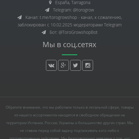
España, Tarragona
Telegram: @torogrow
Канал: t.me/torogrowshop - канал, к сожалению,
заблокирован с 10.02.2025 модераторами Telegram
Бот: @ToroGrowshopBot
Мы в соц.сетях
Обратите внимание, что мы работаем только в легальной сфере, товары
из нашего ассортимента находятся в свободном обращении на
территории Испании, России, Украины и большинстве других стран. Мы
не ставим перед собой задачу подталкивать кого-либо к
противоправным действиям. Мы безоговорочно заявляем о том, что