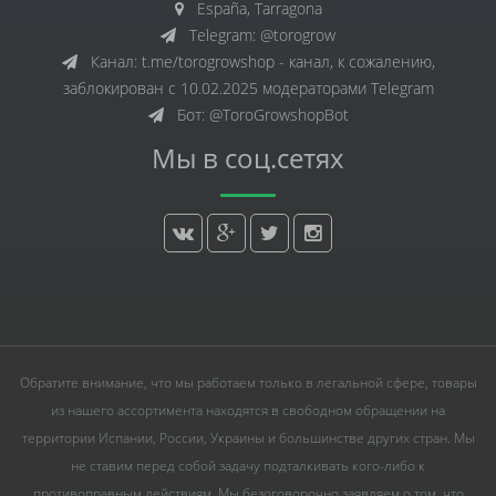
España, Tarragona
Telegram: @torogrow
Канал: t.me/torogrowshop - канал, к сожалению,
заблокирован с 10.02.2025 модераторами Telegram
Бот: @ToroGrowshopBot
Мы в соц.сетях
Обратите внимание, что мы работаем только в легальной сфере, товары
из нашего ассортимента находятся в свободном обращении на
территории Испании, России, Украины и большинстве других стран. Мы
не ставим перед собой задачу подталкивать кого-либо к
противоправным действиям. Мы безоговорочно заявляем о том, что