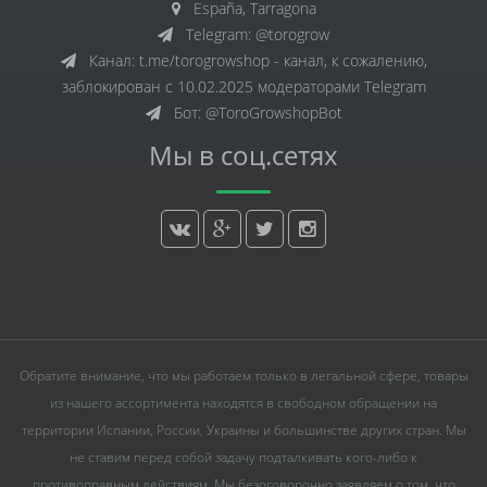
España, Tarragona
Telegram: @torogrow
Канал: t.me/torogrowshop - канал, к сожалению,
заблокирован с 10.02.2025 модераторами Telegram
Бот: @ToroGrowshopBot
Мы в соц.сетях
Обратите внимание, что мы работаем только в легальной сфере, товары
из нашего ассортимента находятся в свободном обращении на
территории Испании, России, Украины и большинстве других стран. Мы
не ставим перед собой задачу подталкивать кого-либо к
противоправным действиям. Мы безоговорочно заявляем о том, что