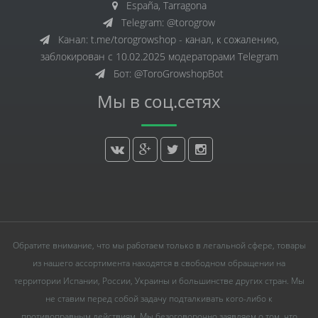
España, Tarragona
Telegram: @torogrow
Канал: t.me/torogrowshop - канал, к сожалению,
заблокирован с 10.02.2025 модераторами Telegram
Бот: @ToroGrowshopBot
Мы в соц.сетях
Обратите внимание, что мы работаем только в легальной сфере, товары
из нашего ассортимента находятся в свободном обращении на
территории Испании, России, Украины и большинстве других стран. Мы
не ставим перед собой задачу подталкивать кого-либо к
противоправным действиям. Мы безоговорочно заявляем о том, что