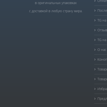
Оплат
в оригинальных упаковках
После
с доставкой в любую страну мира.
TG на
Отзыв
TG на
О нас
Коноп
Товар
Товар
Избра
Предл