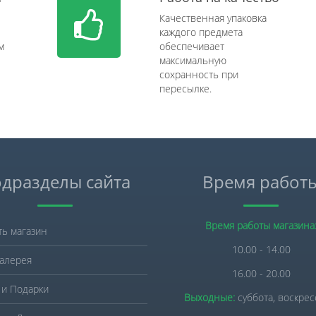
Качественная упаковка
каждого предмета
м
обеспечивает
максимальную
сохранность при
пересылке.
дразделы сайта
Время работ
Время работы магазина
ть магазин
10.00 - 14.00
алерея
16.00 - 20.00
 и Подарки
Выходные:
суббота, воскре