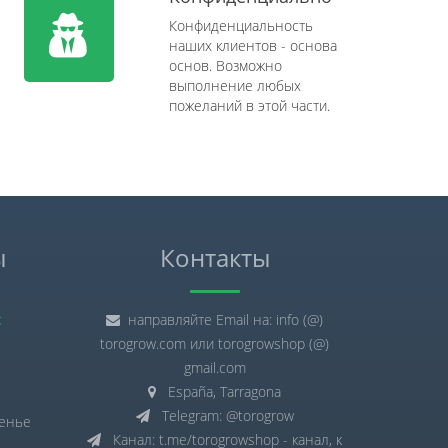
Конфиденциальность
наших клиентов - основа
основ. Возможно
выполнение любых
пожеланий в этой части.
ы
Контакты
:
направляйте Email на: info (@)
torogrow.com или torogrowshop (@)
gmail.com
España, Tarragona
Telegram: @torogrow
сенье
Канал: t.me/torogrowshop - канал, к