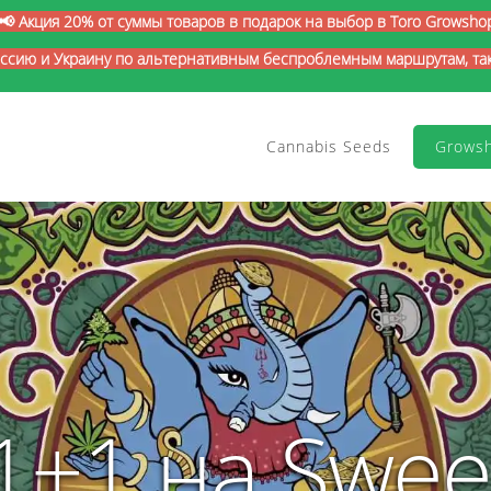
📢 Акция 20% от суммы товаров в подарок на выбор в Toro Growsho
оссию и Украину по альтернативным беспроблемным маршрутам, так 
Cannabis Seeds
Grows
1+1 на Swee