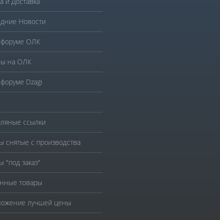
а и Доставка
дние Новости
 форуме ОЛК
ы на ОЛК
 форуме Dzagi
ляные ссылки
ы снятые с производства
ы "под заказ"
нные товары
ожение лучшей цены