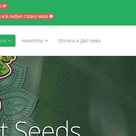
p 🌱
и в любую страну мира. 🌐
hop
Headshop
Оплата и Доставка
t Seeds