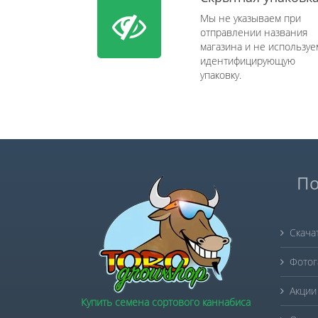
Мы не указываем при
отправлении названия
магазина и не используе
идентифицирующую
упаковку.
По
Скача
Фотог
Акции
Купить семена сортового каннабиса