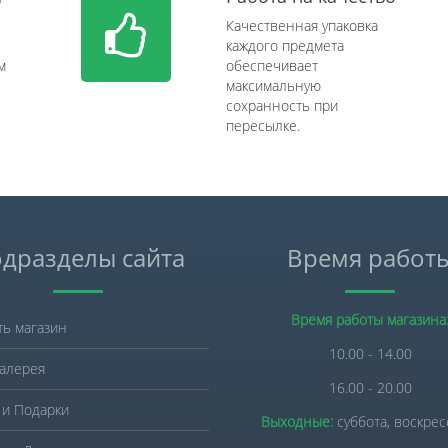
Качественная упаковка
каждого предмета
м
обеспечивает
максимальную
сохранность при
пересылке.
дразделы сайта
Время работ
Время работы магазина
ть магазин
10.00 - 14.00
алерея
16.00 - 20.00
 и Подарки
Выходные:
суббота, воскре