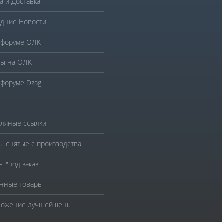
а и Доставка
дние Новости
 форуме ОЛК
ы на ОЛК
 форуме Dzagi
ляные ссылки
ы снятые с производства
ы "под заказ"
нные товары
ожение лучшей цены