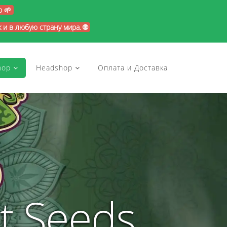
p 🌱
и в любую страну мира. 🌐
hop
Headshop
Оплата и Доставка
t Seeds