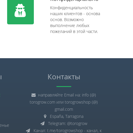
Конфиденциальность
наших клиентов - основа
основ. Возможно
выполнение любых
пожеланий в этой части.
ы
Контакты
:
направляйте Email на: info (@)
torogrow.com или torogrowshop (@)
gmail.com
España, Tarragona
Telegram: @torogrow
сенье
Канал: t.me/torogrowshop - канал, к