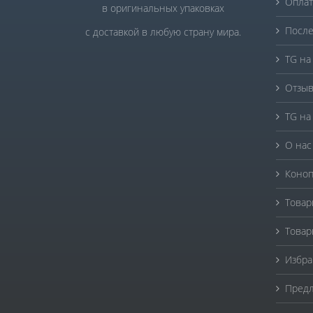
Оплат
в оригинальных упаковках
После
с доставкой в любую страну мира.
TG на
Отзыв
TG на
О нас
Коноп
Товар
Товар
Избра
Предл