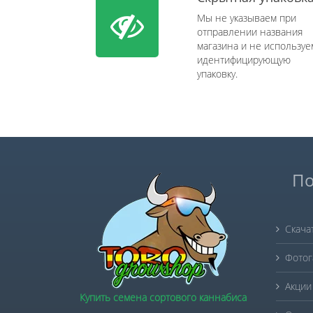
Мы не указываем при
отправлении названия
магазина и не используе
идентифицирующую
упаковку.
По
Скача
Фотог
Акции
Купить семена сортового каннабиса