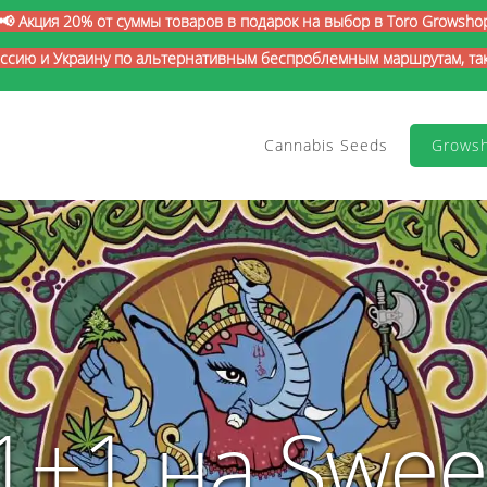
📢 Акция 20% от суммы товаров в подарок на выбор в Toro Growsho
оссию и Украину по альтернативным беспроблемным маршрутам, так 
Cannabis Seeds
Grows
1+1 на Swee