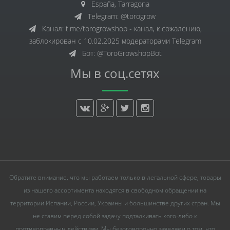
España, Tarragona
Telegram: @torogrow
Канал: t.me/torogrowshop - канал, к сожалению,
заблокирован с 10.02.2025 модераторами Telegram
Бот: @ToroGrowshopBot
Мы в соц.сетях
Обратите внимание, что мы работаем только в легальной сфере, товары
из нашего ассортимента находятся в свободном обращении на
территории Испании, России, Украины и большинстве других стран. Мы
не ставим перед собой задачу подталкивать кого-либо к
противоправным действиям. Мы безоговорочно заявляем о том, что