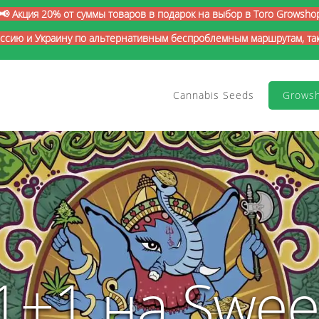
📢 Акция 20% от суммы товаров в подарок на выбор в Toro Growsho
оссию и Украину по альтернативным беспроблемным маршрутам, так 
Cannabis Seeds
Grows
1+1 на Swee