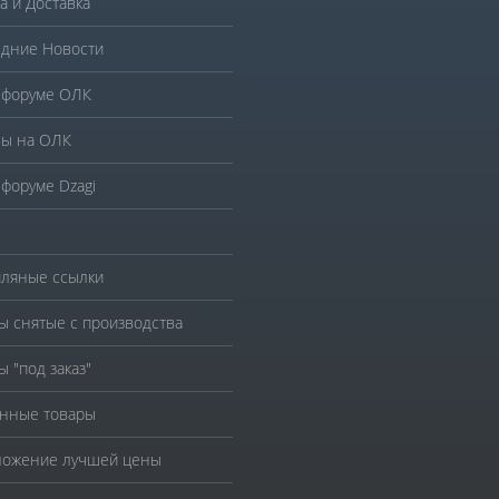
а и Доставка
дние Новости
 форуме ОЛК
ы на ОЛК
 форуме Dzagi
ляные ссылки
ы снятые с производства
ы "под заказ"
нные товары
ожение лучшей цены