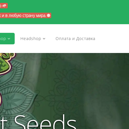
p 🌱
и в любую страну мира. 🌐
hop
Headshop
Оплата и Доставка
t Seeds