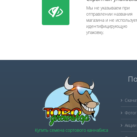
Мы не указываем при
отправлении названия
магазина и не используе
идентифицирующую
упаковку.
По
Скача
Фотог
Акции
Купить семена сортового каннабиса