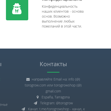
Конфиденциальность
наших клиентов - основа
основ. Возможно
выполнение любых
пожеланий в этой части.
ы
Контакты
:
направляйте Email на: info (@)
torogrow.com или torogrowshop (@)
gmail.com
España, Tarragona
Telegram: @torogrow
сенье
Канал: t.me/torogrowshop - канал, к