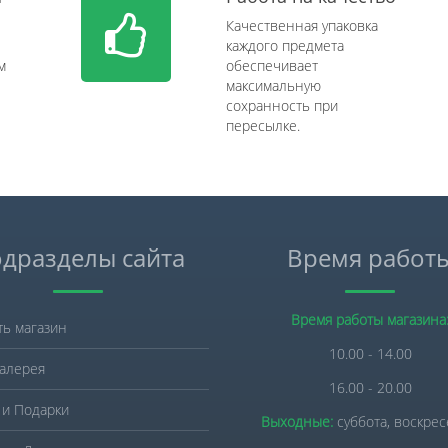
Качественная упаковка
каждого предмета
м
обеспечивает
максимальную
сохранность при
пересылке.
дразделы сайта
Время работ
Время работы магазина
ть магазин
10.00 - 14.00
алерея
16.00 - 20.00
 и Подарки
Выходные:
суббота, воскре