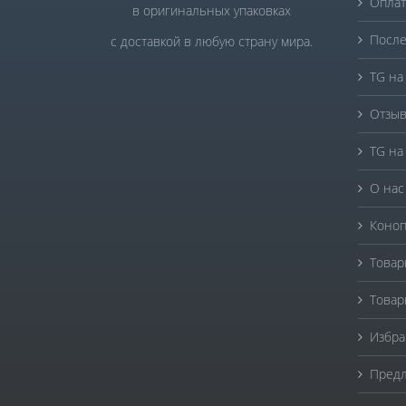
Оплат
в оригинальных упаковках
После
с доставкой в любую страну мира.
TG на
Отзыв
TG на
О нас
Коноп
Товар
Товар
Избра
Предл