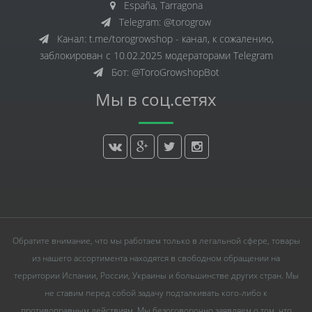
España, Tarragona
Telegram: @torogrow
Канал: t.me/torogrowshop - канал, к сожалению,
заблокирован с 10.02.2025 модераторами Telegram
Бот: @ToroGrowshopBot
Мы в соц.сетях
Обратите внимание, что мы работаем только в легальной сфере, товары
из нашего ассортимента находятся в свободном обращении на
территории Испании, России, Украины и большинстве других стран. Мы
не ставим перед собой задачу подталкивать кого-либо к
противоправным действиям. Мы безоговорочно заявляем о том, что