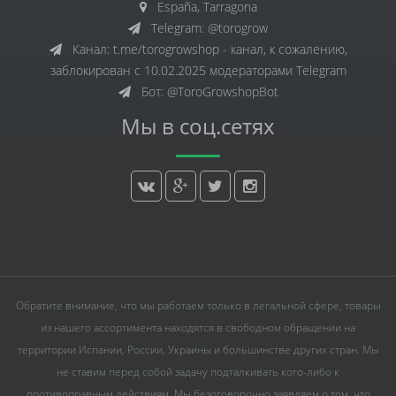
España, Tarragona
Telegram: @torogrow
Канал: t.me/torogrowshop - канал, к сожалению,
заблокирован с 10.02.2025 модераторами Telegram
Бот: @ToroGrowshopBot
Мы в соц.сетях
Обратите внимание, что мы работаем только в легальной сфере, товары
из нашего ассортимента находятся в свободном обращении на
территории Испании, России, Украины и большинстве других стран. Мы
не ставим перед собой задачу подталкивать кого-либо к
противоправным действиям. Мы безоговорочно заявляем о том, что