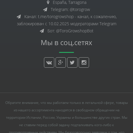
España, Tarragona
Telegram: @torogrow
Канал: t.me/torogrowshop - канал, к сожалению,
заблокирован с 10.02.2025 модераторами Telegram
Бот: @ToroGrowshopBot
Мы в соц.сетях
Обратите внимание, что мы работаем только в легальной сфере, товары
из нашего ассортимента находятся в свободном обращении на
территории Испании, России, Украины и большинстве других стран. Мы
не ставим перед собой задачу подталкивать кого-либо к
противоправным действиям. Мы безоговорочно заявляем о том, что